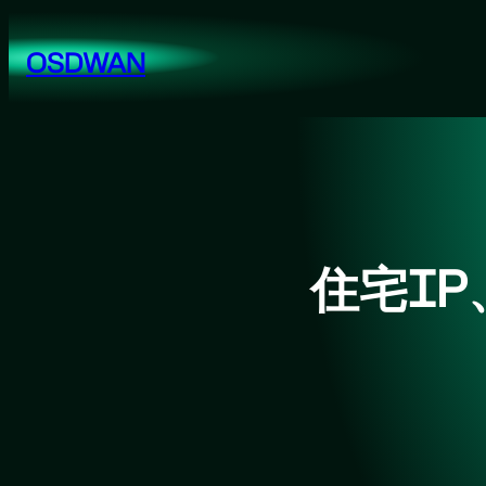
跳
至
OSDWAN
内
容
住宅IP