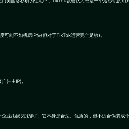
美国洛杉矶的住宅IP，TikTok就会认为您是一个洛杉矶的用户
能不如机房IP快(但对于TikTok运营完全足够)。
查广告主IP)。
个企业/组织在访问”。它本身是合法、优质的，但不适合伪装成