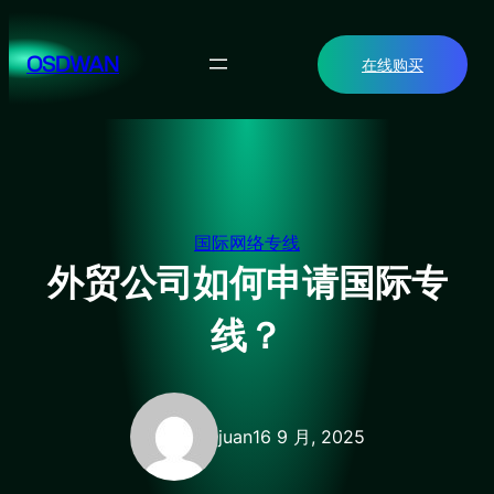
跳
至
OSDWAN
在线购买
内
容
国际网络专线
外贸公司如何申请国际专
线？
juan
16 9 月, 2025