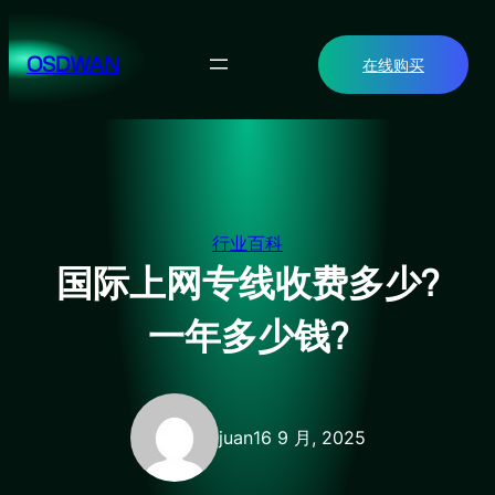
跳
至
OSDWAN
在线购买
内
容
行业百科
国际上网专线收费多少?
一年多少钱?
juan
16 9 月, 2025