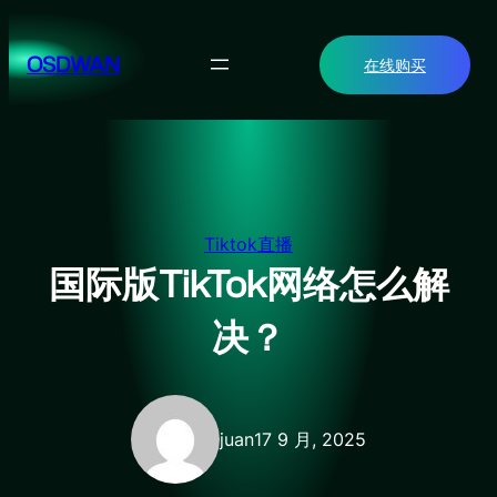
跳
至
OSDWAN
在线购买
内
容
Tiktok直播
国际版TikTok网络怎么解
决？
juan
17 9 月, 2025