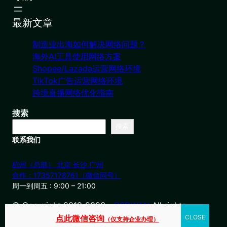
最新文章
制造业出海如何解决网络问题？
海外AI工具使用网络方案
Shopee/Lazada运营网络环境
TikTok广告运营网络环境
跨境直播网络优化指南
搜索
搜索
联系我们
杭州（总部） 北京 长沙 广州
合作：17357178761（微信同号）
周一到周五 : 9:00 – 21:00
© Copyright 2019-2026・
OSDWAN
All rights
reserved
点此微信咨询
（仅支持企业办理）