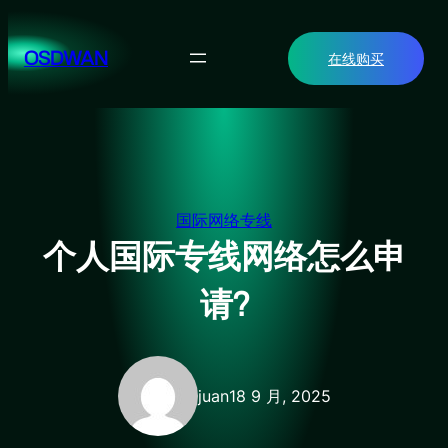
跳
至
OSDWAN
在线购买
内
容
国际网络专线
个人国际专线网络怎么申
请?
juan
18 9 月, 2025