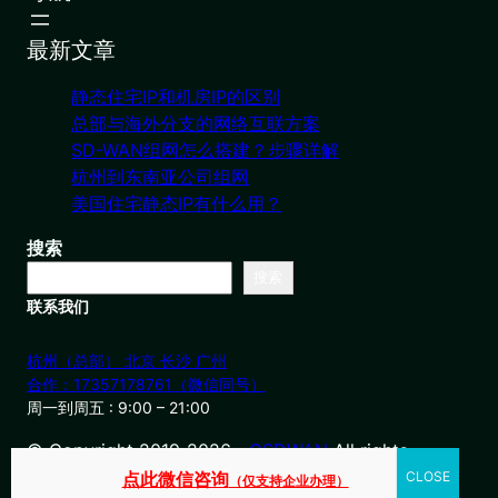
最新文章
静态住宅IP和机房IP的区别
总部与海外分支的网络互联方案
SD-WAN组网怎么搭建？步骤详解
杭州到东南亚公司组网
美国住宅静态IP有什么用？
搜索
搜索
联系我们
杭州（总部） 北京 长沙 广州
合作：17357178761（微信同号）
周一到周五 : 9:00 – 21:00
© Copyright 2019-2026・
OSDWAN
All rights
reserved
点此微信咨询
（仅支持企业办理）