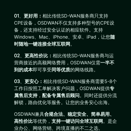
01
、
更好用：
相比传统SD-WAN服务商只支持
CPE设备，OSDWAN不仅支持多种型号的CPE设
备，还支持经过安全认证的相应软件。支持
Windows、Mac、iPhone、安卓、iPad，让您
随
时随地一键连接全球互联网
。
02
、
更高性价比：
相比传统SD-WAN服务商与运
营商接近的高额网络费用，OSDWAN仅需
一半不
到的成本
即可享受
同等优质
的网络线路。
03
、
更安心：
相比传统SD-WAN服务商需要5-8个
工作日按照工单解决客户问题，OSDWAN提供
专
属售后支持
，
配备专属售后顾问
。同时还提供分流
解锁，路由优化等服务。让您的业务安心出海。
OSDWAN兼具
合规合法、稳定安全、简单易用、
高性价比
等优势，
支持一键访问全球互联网
。是企
业办公、网络营销、跨境直播的不二之选。