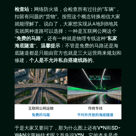
检查站：
网络防火墙，会检查所有过往的“车辆”，
扣留有问题的“货物”。按照这个概念转换相信大家
就能理解了。说白了，大家想实现从A地到B地其
实就两种道路可以选择：一种是互联网公网这个
“
免费的马路
”，还有一种就是物理专线这种“
私家
海底隧道
”。
温馨提示
：不管是免费的马路还是海
底隧道都是只能由官方也就是三大运营商来规划和
修建，
个人是不允许私自搭建线路的
。
于是大家又要问了，那为什么图上还有
V*N
和
SD-
WAN
这两种技术呢？首先说
V*N
，它的本名是虚