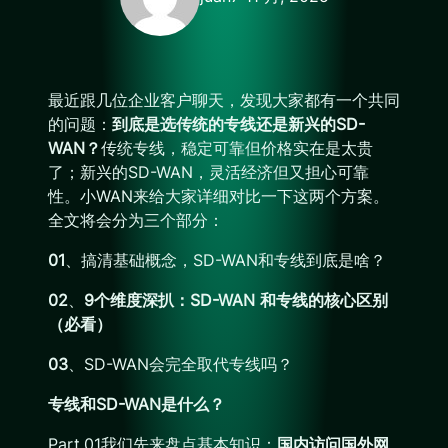
最近跟几位企业客户聊天，发现大家都有一个共同
的问题：
到底是选传统的专线还是新兴的SD-
WAN？
传统专线，稳定可靠但价格实在是太贵
了；新兴的SD-WAN，灵活经济但又担心可靠
性。小WAN来给大家详细对比一下这两个方案。
全文将会分为三个部分：
01
、搞清基础概念，SD-WAN和专线到底是啥？
02
、
9个维度深扒：SD-WAN 和专线的核心区别
（必看）
03
、SD-WAN会完全取代专线吗？
专线和SD-WAN是什么？
Part.01我们先来盘点基本知识：
国内访问国外网