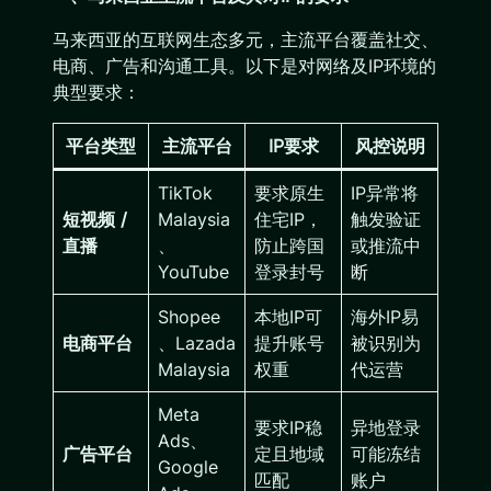
马来西亚的互联网生态多元，主流平台覆盖社交、
电商、广告和沟通工具。以下是对网络及IP环境的
典型要求：
平台类型
主流平台
IP要求
风控说明
TikTok
要求原生
IP异常将
短视频 /
Malaysia
住宅IP，
触发验证
直播
、
防止跨国
或推流中
YouTube
登录封号
断
Shopee
本地IP可
海外IP易
电商平台
、Lazada
提升账号
被识别为
Malaysia
权重
代运营
Meta
要求IP稳
异地登录
Ads、
广告平台
定且地域
可能冻结
Google
匹配
账户