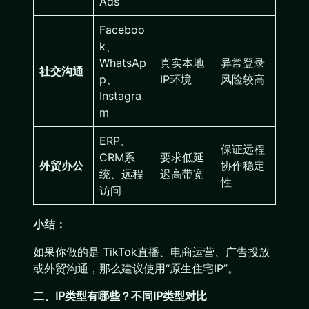
Ads
Faceboo
k、
WhatsAp
真实本地
异常登录
社交沟通
p、
IP环境
风险较高
Instagra
m
ERP、
保证远程
CRM系
要求低延
外贸办公
协作稳定
统、远程
迟高带宽
性
访问
小结：
如果你做的是 TikTok直播、电商运营、广告投放
或外贸沟通，那么建议使用“原生住宅IP”。
二、IP类型有哪些？不同IP类型对比