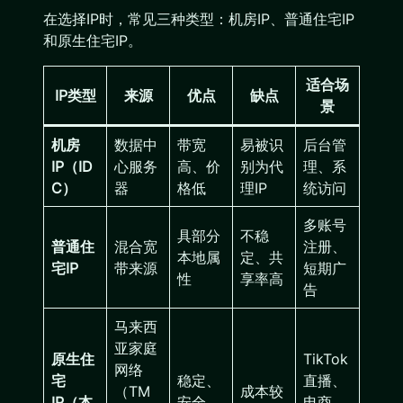
在选择IP时，常见三种类型：机房IP、普通住宅IP
和原生住宅IP。
适合场
IP类型
来源
优点
缺点
景
机房
数据中
带宽
易被识
后台管
IP（ID
心服务
高、价
别为代
理、系
C）
器
格低
理IP
统访问
多账号
具部分
不稳
普通住
混合宽
注册、
本地属
定、共
宅IP
带来源
短期广
性
享率高
告
马来西
亚家庭
原生住
TikTok
网络
宅
稳定、
直播、
（TM
成本较
IP（本
安全、
电商、