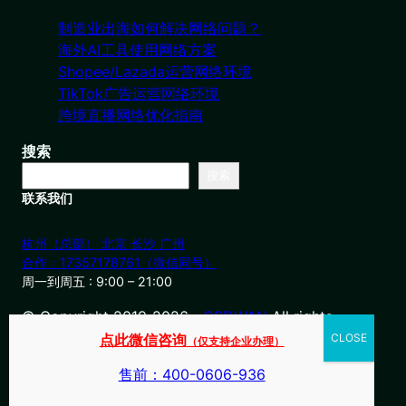
制造业出海如何解决网络问题？
海外AI工具使用网络方案
Shopee/Lazada运营网络环境
TikTok广告运营网络环境
跨境直播网络优化指南
搜索
搜索
联系我们
杭州（总部） 北京 长沙 广州
合作：17357178761（微信同号）
周一到周五 : 9:00 – 21:00
© Copyright 2019-2026・
OSDWAN
All rights
reserved
点此微信咨询
（仅支持企业办理）
售前：400-0606-936