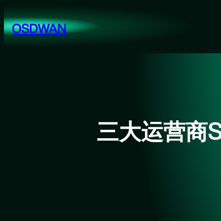
跳
至
OSDWAN
内
容
三大运营商S