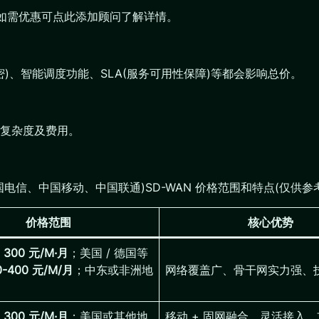
，如需优惠可点此添加顾问了解详情。
密)、智能调度功能、SLA(服务可用性保障)等都会影响总价。
复杂度及费用。
信、中国移动、中国联通)SD-WAN 价格范围和特点(仅供参
价格范围
核心优势
约
300 元/M·月
；美国 / 德国等
0-400 元/M/月
；中东或非洲地
网络覆盖广、骨干网实力强、
约
300 元/M·月
；美国或其他地
移动 + 固网融合，灵活接入