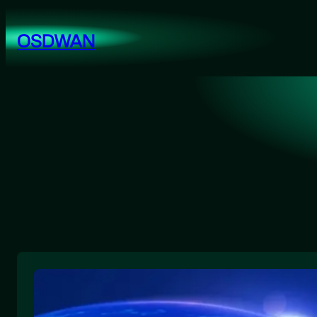
跳
至
OSDWAN
内
容