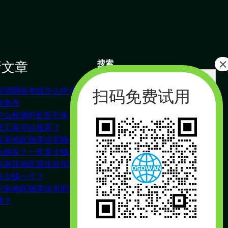
新文章
搜索
搜
索
跨境网络专线怎么申请？流
联系我们
程条件
怎么检测IP是否干净，有哪
些工具可以推荐？
杭州（总部） 北京 长沙
欧美地区独享住宅静态IP怎
广州
么购买？一年多少钱？
合作：17357178761（微信同
东南亚地区原生住宅静态IP
号）
多少钱一个？
周一到周五 : 9:00 – 21:00
中东地区独享住宅IP怎么收
费？