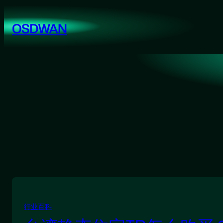
跳
至
OSDWAN
内
容
行业百科