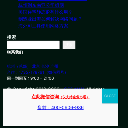
杭州到东南亚公司组网
美国住宅静态IP有什么用？
制造业出海如何解决网络问题？
海外AI工具使用网络方案
搜索
搜索
联系我们
杭州（总部） 北京 长沙 广州
合作：17357178761（微信同号）
周一到周五 : 9:00 – 21:00
© Copyright 2019-2026・
OSDWAN
All rights
reserved
点此微信咨询
（仅支持企业办理）
售前：400-0606-936