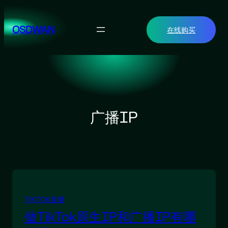
跳
至
OSDWAN
在线购买
内
容
广播IP
TIKTOK直播
做TikTok原生IP和广播IP有哪