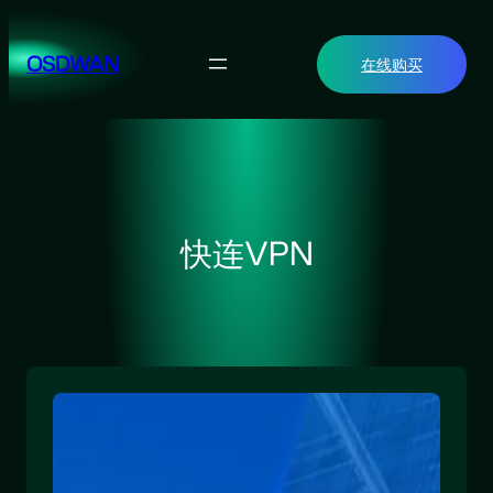
跳
至
OSDWAN
在线购买
内
容
快连VPN