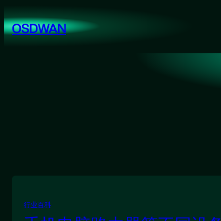
跳
至
OSDWAN
内
容
行业百科