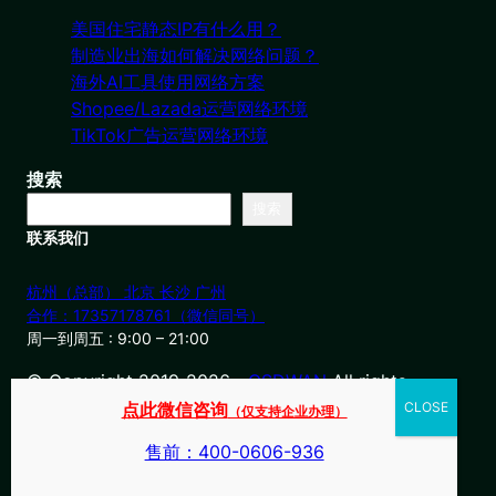
美国住宅静态IP有什么用？
制造业出海如何解决网络问题？
海外AI工具使用网络方案
Shopee/Lazada运营网络环境
TikTok广告运营网络环境
搜索
搜索
联系我们
杭州（总部） 北京 长沙 广州
合作：17357178761（微信同号）
周一到周五 : 9:00 – 21:00
© Copyright 2019-2026・
OSDWAN
All rights
reserved
点此微信咨询
（仅支持企业办理）
售前：400-0606-936