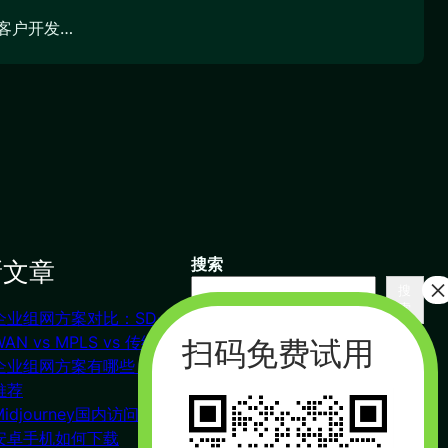
客户开发…
新文章
搜索
搜
索
企业组网方案对比：SD-
联系我们
WAN vs MPLS vs 传统VPN
企业组网方案有哪些？对比
推荐
杭州（总部） 北京 长沙
Midjourney国内访问教程
广州
安卓手机如何下载
合作：17357178761（微信同