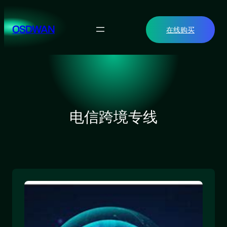
跳
至
OSDWAN
在线购买
内
容
电信跨境专线