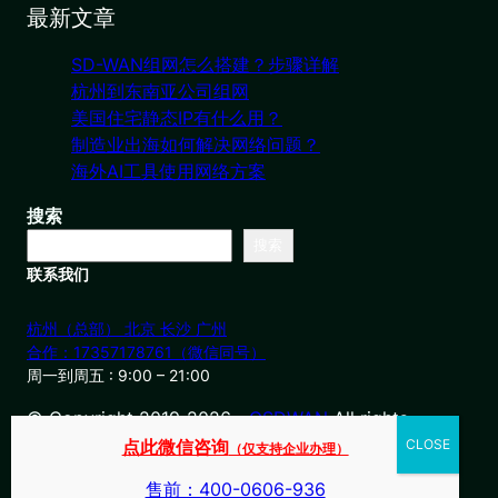
最新文章
SD-WAN组网怎么搭建？步骤详解
杭州到东南亚公司组网
美国住宅静态IP有什么用？
制造业出海如何解决网络问题？
海外AI工具使用网络方案
搜索
搜索
联系我们
杭州（总部） 北京 长沙 广州
合作：17357178761（微信同号）
周一到周五 : 9:00 – 21:00
© Copyright 2019-2026・
OSDWAN
All rights
reserved
点此微信咨询
（仅支持企业办理）
售前：400-0606-936