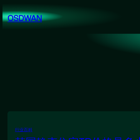
跳
至
OSDWAN
内
容
行业百科