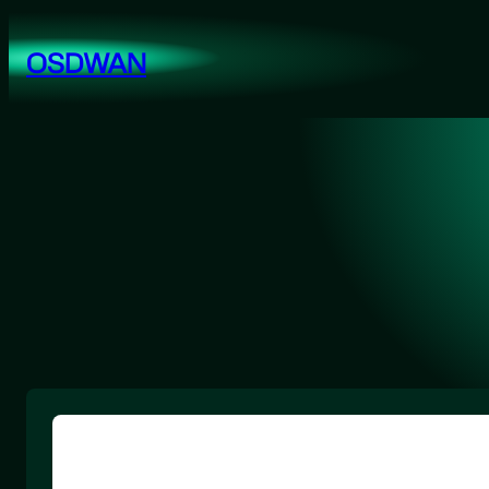
跳
至
OSDWAN
内
容