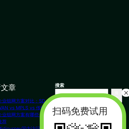
新文章
搜索
搜
索
企业组网方案对比：SD-
联系我们
WAN vs MPLS vs 传统VPN
企业组网方案有哪些？对比
推荐
杭州（总部） 北京 长沙
Midjourney国内访问教程
广州