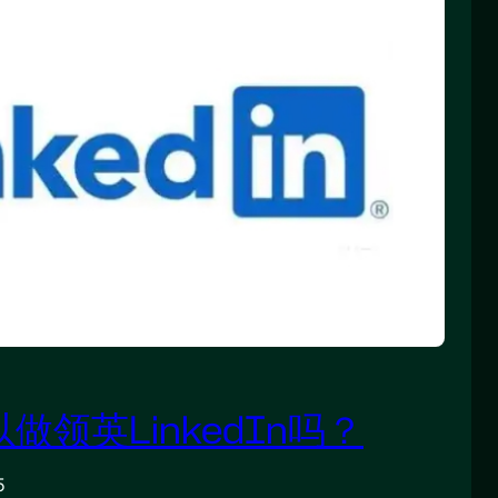
以做领英LinkedIn吗？
5