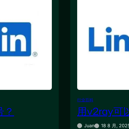
行业百科
号？
用v2ray可
Juan
18 8 月, 202