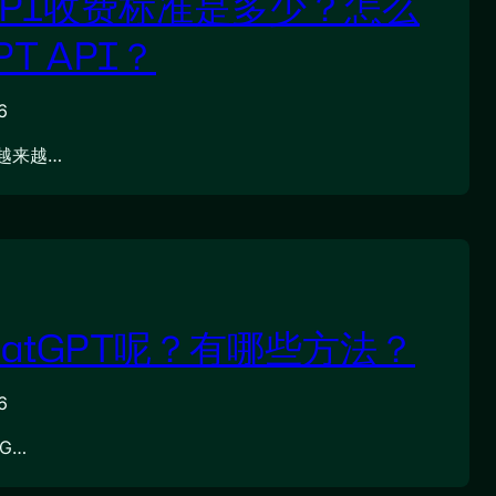
T API收费标准是多少？怎么
PT API？
6
越来越…
atGPT呢？有哪些方法？
6
G…