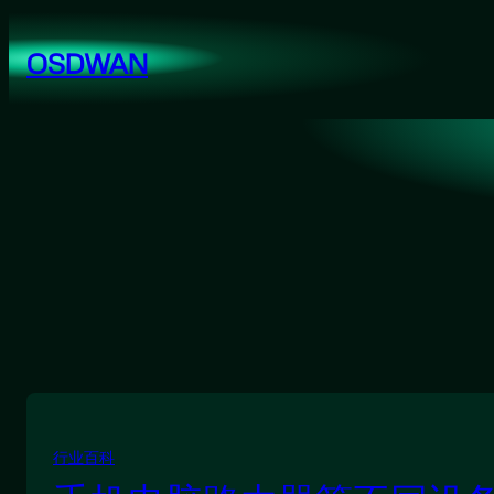
跳
至
OSDWAN
内
容
行业百科