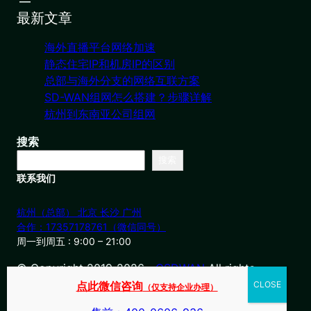
最新文章
海外直播平台网络加速
静态住宅IP和机房IP的区别
总部与海外分支的网络互联方案
SD-WAN组网怎么搭建？步骤详解
杭州到东南亚公司组网
搜索
搜索
联系我们
杭州（总部） 北京 长沙 广州
合作：17357178761（微信同号）
周一到周五 : 9:00 – 21:00
© Copyright 2019-2026・
OSDWAN
All rights
reserved
点此微信咨询
（仅支持企业办理）