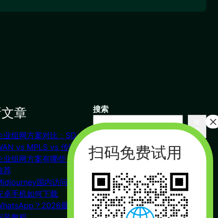
新文章
搜索
搜
索
企业组网方案对比：SD-
联系我们
WAN vs MPLS vs 传统VPN
企业组网方案有哪些？对比
推荐
杭州（总部） 北京 长沙
Midjourney国内访问教程
广州
安卓手机如何下载
合作：17357178761（微信同
WhatsApp？2026最新下载
号）
安装教程
周一到周五 : 9:00 – 21:00