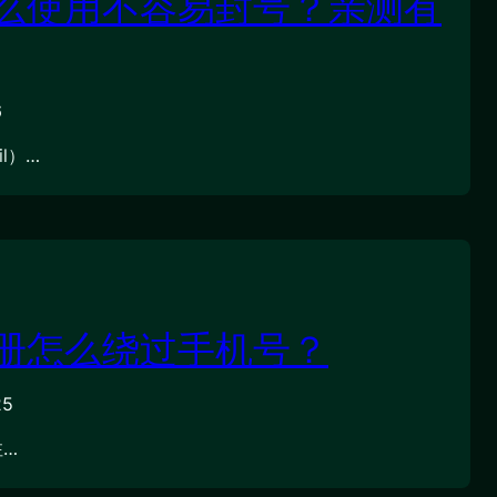
么使用不容易封号？亲测有
6
l）…
册怎么绕过手机号？
25
注…