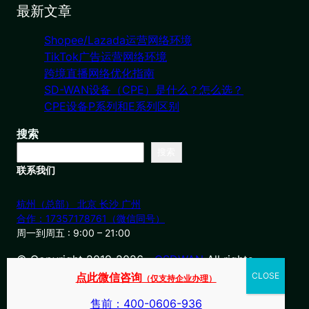
最新文章
Shopee/Lazada运营网络环境
TikTok广告运营网络环境
跨境直播网络优化指南
SD-WAN设备（CPE）是什么？怎么选？
CPE设备P系列和E系列区别
搜索
搜索
联系我们
杭州（总部） 北京 长沙 广州
合作：17357178761（微信同号）
周一到周五 : 9:00 – 21:00
© Copyright 2019-2026・
OSDWAN
All rights
reserved
点此微信咨询
（仅支持企业办理）
售前：400-0606-936