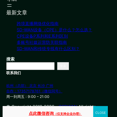
最新文章
跨境直播网络优化指南
SD-WAN设备（CPE）是什么？怎么选？
CPE设备P系列和E系列区别
多账号社媒运营防关联指南
SD-WAN和传统专线有什么区别？
搜索
搜索
联系我们
杭州（总部） 北京 长沙 广州
合作：17357178761（微信同号）
周一到周五 : 9:00 – 21:00
© Copyright 2019-2026・
OSDWAN
All rights
reserved
点此微信咨询
（仅支持企业办理）