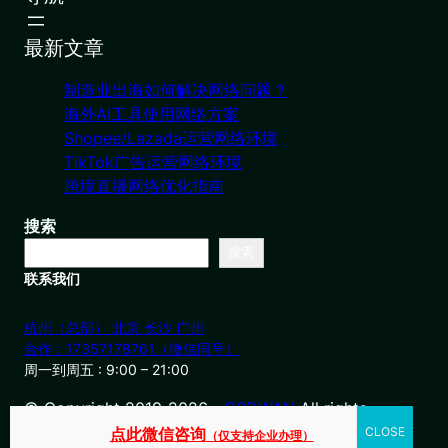
最新文章
制造业出海如何解决网络问题？
海外AI工具使用网络方案
Shopee/Lazada运营网络环境
TikTok广告运营网络环境
跨境直播网络优化指南
搜索
搜索
联系我们
杭州（总部） 北京 长沙 广州
合作：17357178761（微信同号）
周一到周五 : 9:00 – 21:00
© Copyright 2019-2026・
OSDWAN
All rights
reserved
点此微信咨询
（仅支持企业办理）