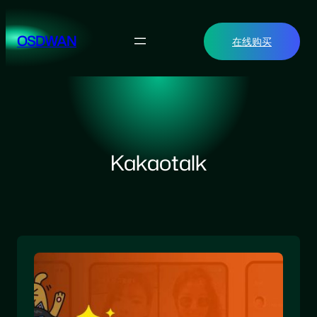
跳
至
OSDWAN
在线购买
内
容
Kakaotalk