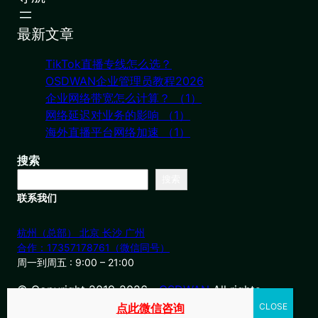
最新文章
TikTok直播专线怎么选？
OSDWAN企业管理员教程2026
企业网络带宽怎么计算？ （1）
网络延迟对业务的影响 （1）
海外直播平台网络加速 （1）
搜索
搜索
联系我们
杭州（总部） 北京 长沙 广州
合作：17357178761（微信同号）
周一到周五 : 9:00 – 21:00
© Copyright 2019-2026・
OSDWAN
All rights
reserved
点此微信咨询