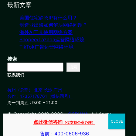
最新文章
美国住宅静态IP有什么用？
制造业出海如何解决网络问题？
海外AI工具使用网络方案
Shopee/Lazada运营网络环境
TikTok广告运营网络环境
搜索
搜索
联系我们
杭州（总部） 北京 长沙 广州
合作：17357178761（微信同号）
周一到周五 : 9:00 – 21:00
© Copyright 2019-2026・
OSDWAN
All rights
reserved
点此微信咨询
（仅支持企业办理）
售前：400-0606-936