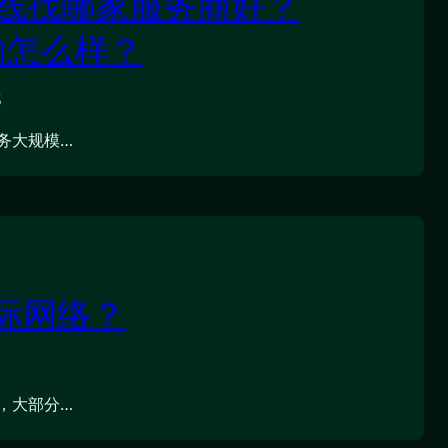
专线找哪家服务商好？
的怎么样？
5
务大规模…
际网络？
，大部分…