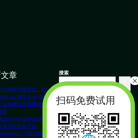
新文章
搜索
搜
索
企业组网方案对比：SD-
联系我们
WAN vs MPLS vs 传统VPN
企业组网方案有哪些？对比
推荐
杭州（总部） 北京 长沙
Midjourney国内访问教程
广州
安卓手机如何下载
合作：17357178761（微信同
WhatsApp？2026最新下载
号）