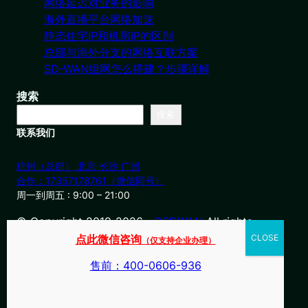
网络延迟对业务的影响
海外直播平台网络加速
静态住宅IP和机房IP的区别
总部与海外分支的网络互联方案
SD-WAN组网怎么搭建？步骤详解
搜索
搜索
联系我们
杭州（总部） 北京 长沙 广州
合作：17357178761（微信同号）
周一到周五 : 9:00 – 21:00
© Copyright 2019-2026・
OSDWAN
All rights
reserved
点此微信咨询
（仅支持企业办理）
售前：400-0606-936