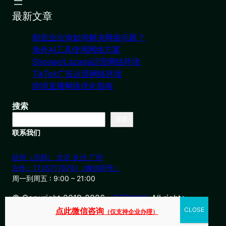
最新文章
制造业出海如何解决网络问题？
海外AI工具使用网络方案
Shopee/Lazada运营网络环境
TikTok广告运营网络环境
跨境直播网络优化指南
搜索
搜索
联系我们
杭州（总部） 北京 长沙 广州
合作：17357178761（微信同号）
周一到周五 : 9:00 – 21:00
© Copyright 2019-2026・
OSDWAN
All rights
reserved
点此微信咨询
（仅支持企业办理）