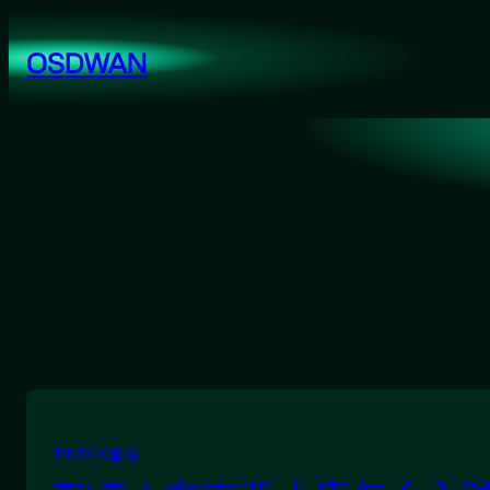
跳
至
OSDWAN
内
容
TIKTOK直播