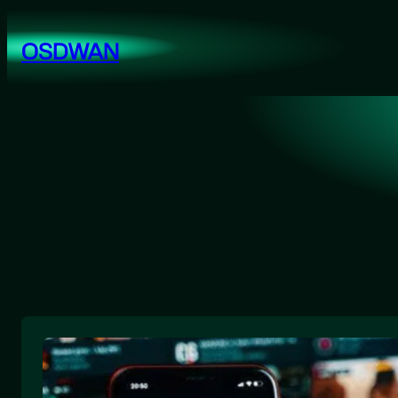
跳
至
OSDWAN
内
容