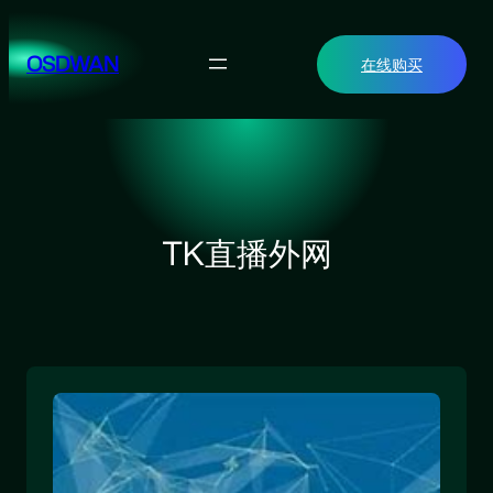
跳
至
OSDWAN
在线购买
内
容
TK直播外网