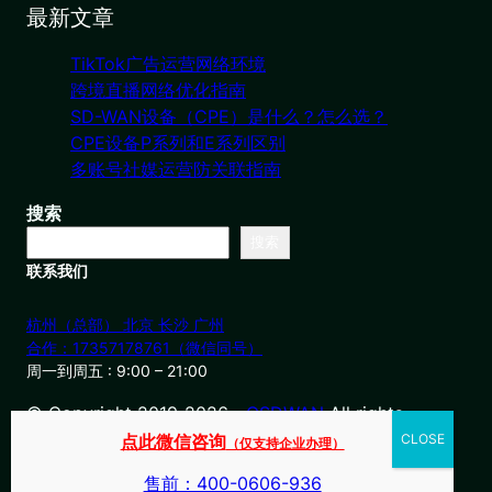
最新文章
TikTok广告运营网络环境
跨境直播网络优化指南
SD-WAN设备（CPE）是什么？怎么选？
CPE设备P系列和E系列区别
多账号社媒运营防关联指南
搜索
搜索
联系我们
杭州（总部） 北京 长沙 广州
合作：17357178761（微信同号）
周一到周五 : 9:00 – 21:00
© Copyright 2019-2026・
OSDWAN
All rights
reserved
点此微信咨询
（仅支持企业办理）
售前：400-0606-936