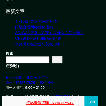
最新文章
TikTok广告运营网络环境
跨境直播网络优化指南
SD-WAN设备（CPE）是什么？怎么选？
CPE设备P系列和E系列区别
多账号社媒运营防关联指南
搜索
搜索
联系我们
杭州（总部） 北京 长沙 广州
合作：17357178761（微信同号）
周一到周五 : 9:00 – 21:00
© Copyright 2019-2026・
OSDWAN
All rights
reserved
点此微信咨询
（仅支持企业办理）