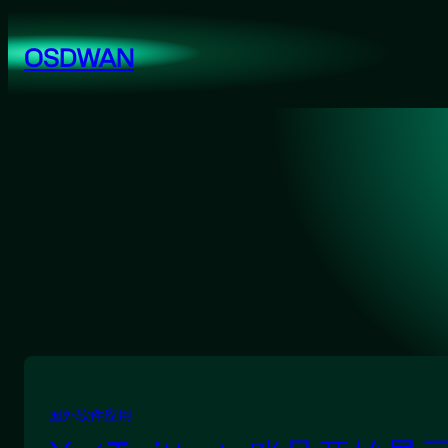
跳
至
OSDWAN
内
容
国外软件应用