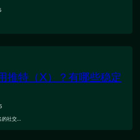
5
用推特（X）？有哪些稳定
5
名的社交…