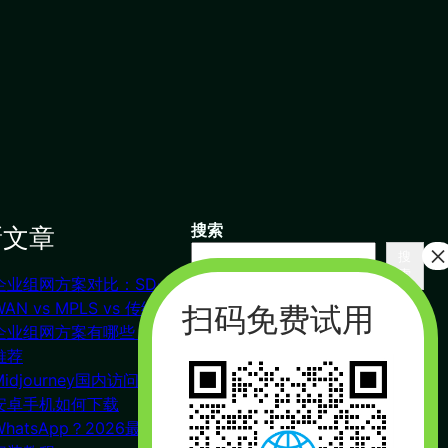
新文章
搜索
搜
索
企业组网方案对比：SD-
联系我们
WAN vs MPLS vs 传统VPN
企业组网方案有哪些？对比
推荐
杭州（总部） 北京 长沙
Midjourney国内访问教程
广州
安卓手机如何下载
合作：17357178761（微信同
WhatsApp？2026最新下载
号）