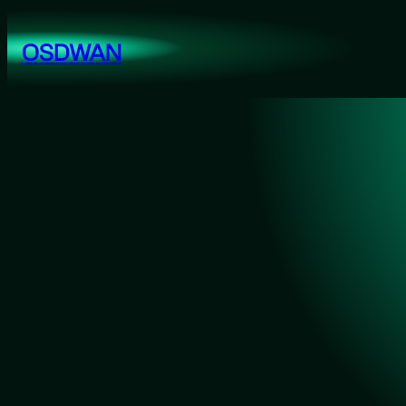
跳
至
OSDWAN
内
容