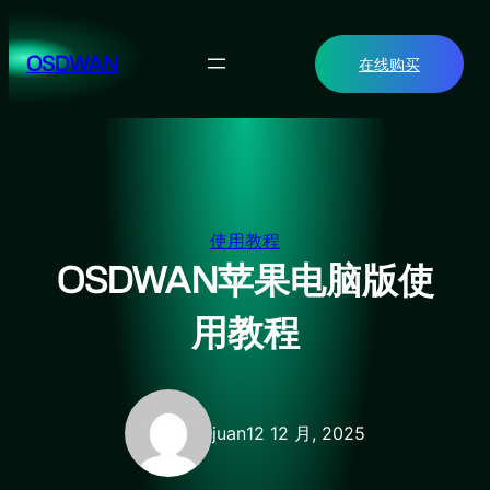
跳
至
OSDWAN
在线购买
内
容
使用教程
OSDWAN苹果电脑版使
用教程
juan
12 12 月, 2025