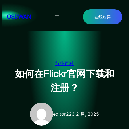
跳
至
OSDWAN
在线购买
内
容
行业百科
如何在Flickr官网下载和
注册？
editor2
23 2 月, 2025