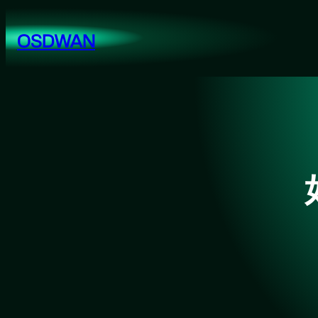
跳
至
OSDWAN
内
容