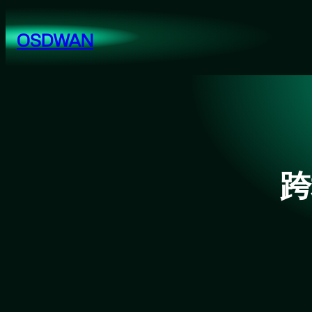
跳
至
OSDWAN
内
容
跨