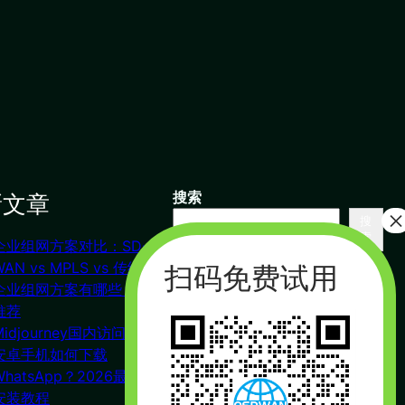
新文章
搜索
搜
索
企业组网方案对比：SD-
联系我们
WAN vs MPLS vs 传统VPN
企业组网方案有哪些？对比
推荐
杭州（总部） 北京 长沙
Midjourney国内访问教程
广州
安卓手机如何下载
合作：17357178761（微信同
WhatsApp？2026最新下载
号）
安装教程
周一到周五 : 9:00 – 21:00