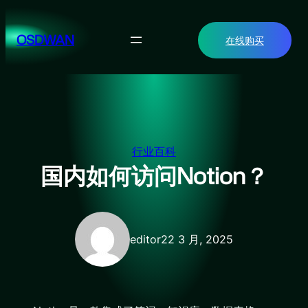
跳
至
OSDWAN
在线购买
内
容
行业百科
国内如何访问Notion？
editor2
2 3 月, 2025