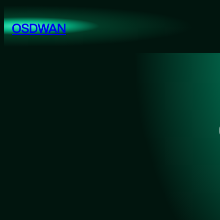
跳
至
OSDWAN
内
容