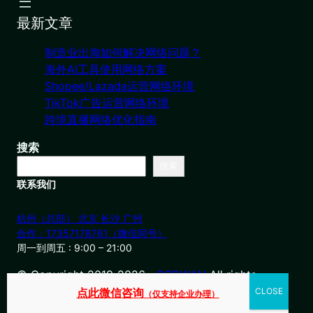
最新文章
制造业出海如何解决网络问题？
海外AI工具使用网络方案
Shopee/Lazada运营网络环境
TikTok广告运营网络环境
跨境直播网络优化指南
搜索
搜索
联系我们
杭州（总部） 北京 长沙 广州
合作：17357178761（微信同号）
周一到周五 : 9:00 – 21:00
© Copyright 2019-2026・
OSDWAN
All rights
reserved
点此微信咨询
（仅支持企业办理）