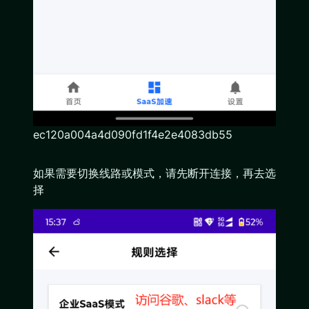
ec120a004a4d090fd1f4e2e4083db55
如果需要切换线路或模式，请先断开连接，再去选
择