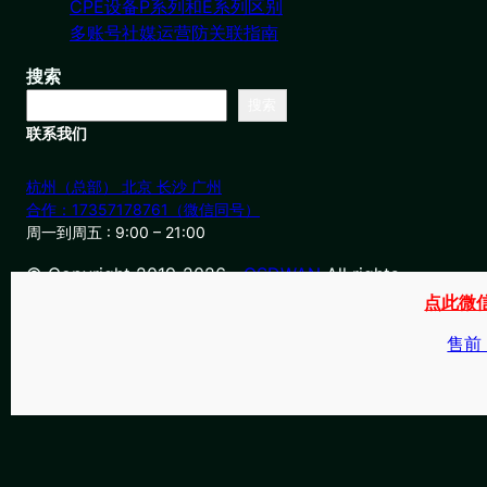
CPE设备P系列和E系列区别
多账号社媒运营防关联指南
搜索
搜索
联系我们
杭州（总部） 北京 长沙 广州
合作：17357178761（微信同号）
周一到周五 : 9:00 – 21:00
© Copyright 2019-2026・
OSDWAN
All rights
reserved
点此微
售前：